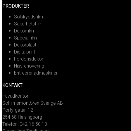
PRODUKTER
Solskyddsfilm
Säkerhetsfilm
Dekorfilm
Specialfilm
Dekorplast
Digitalprint
Fordonsdekor
Hissrenovering
Entreprenadmaskiner
KONTAKT
Huvudkontor
Solfilmsmontören Sverige AB
Porfyrgatan 12
254 68 Helsingborg
Telefon: 042-16 50 10