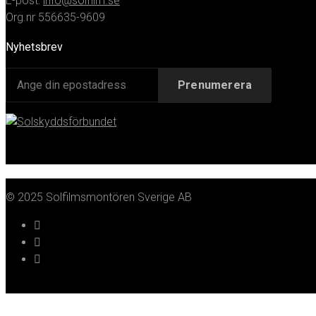
E-post:
info@solfilm.se
Org.nr 556635-9609
Nyhetsbrev
© 2025 Solfilmsmontören Sverige AB