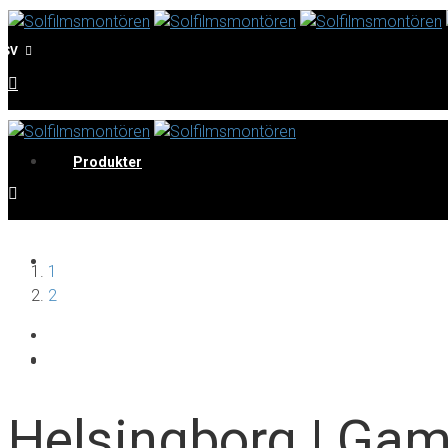
SV
Produkter
Referenser
1
2
Offert
Helsingborg | Gam