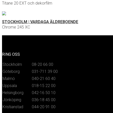
Titane 20 EXT och dekorfilm
STOCKHOLM | VARDAGA ÄLDREBOENDE
Chrome 245 XC
RING OSS
Stockholm
08-20 66 00
Göteborg
031-711 39 00
Malmö
040-21 60 40
Uppsala
018-15 22 00
Helsingborg
042-16 50 10
Jönköping
036-18 45 00
Kristianstad
044-20 91 00