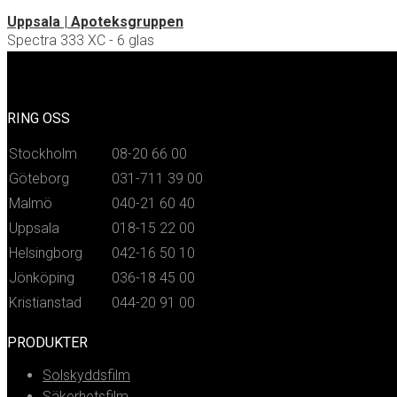
Uppsala | Apoteksgruppen
Spectra 333 XC - 6 glas
RING OSS
Stockholm
08-20 66 00
Göteborg
031-711 39 00
Malmö
040-21 60 40
Uppsala
018-15 22 00
Helsingborg
042-16 50 10
Jönköping
036-18 45 00
Kristianstad
044-20 91 00
PRODUKTER
Solskyddsfilm
Säkerhetsfilm