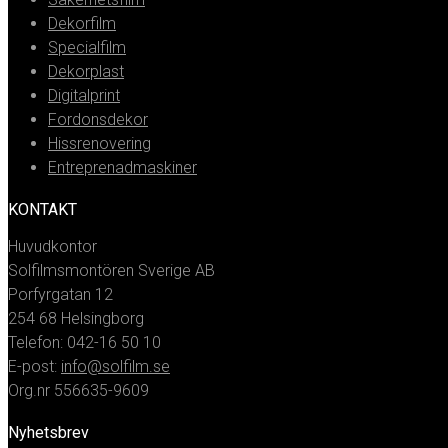
Dekorfilm
Specialfilm
Dekorplast
Digitalprint
Fordonsdekor
Hissrenovering
Entreprenadmaskiner
KONTAKT
Huvudkontor
Solfilmsmontören Sverige AB
Porfyrgatan 12
254 68 Helsingborg
Telefon: 042-16 50 10
E-post:
info@solfilm.se
Org.nr 556635-9609
Nyhetsbrev