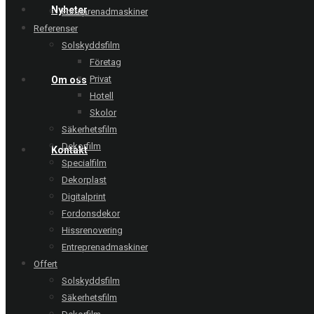
Nyheter
Entreprenadmaskiner
Referenser
Solskyddsfilm
Företag
Privat
Om oss
Hotell
Skolor
Säkerhetsfilm
Dekorfilm
Kontakt
Specialfilm
Dekorplast
Digitalprint
Fordonsdekor
Hissrenovering
Entreprenadmaskiner
Offert
Solskyddsfilm
Säkerhetsfilm