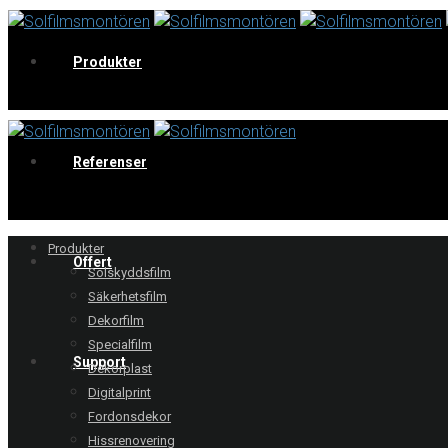
Produkter
V
Referenser
Produkter
Offert
Solskyddsfilm
Säkerhetsfilm
Dekorfilm
Specialfilm
Support
Dekorplast
Digitalprint
Fordonsdekor
Hissrenovering