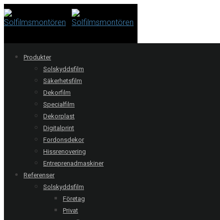
Produkter
Solskyddsfilm
Säkerhetsfilm
Dekorfilm
Malmö | Bellevue Park
Specialfilm
Dekorplast
Digitalprint
Frostad dekorfilm Mat Acid-X med utskurna logotyper.
Fordonsdekor
Offertförfrågan
Hissrenovering
Entreprenadmaskiner
Referenser
Följ oss:
Solskyddsfilm
Företag
Relaterade referenser
Privat