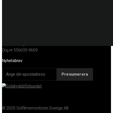
KONTAKT
Huvudkontor
Solfilmsmontören Sverige AB
Porfyrgatan 12
254 68 Helsingborg
Telefon: 042-16 50 10
E-post:
info@solfilm.se
Org.nr 556635-9609
Nyhetsbrev
© 2025 Solfilmsmontören Sverige AB