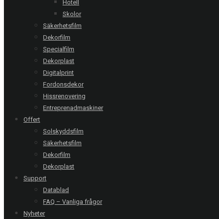
Hotell
Skolor
Säkerhetsfilm
Uppsala | Medmark
Dekorfilm
Dekorfilm Mat Acid-X - 2 glas
Specialfilm
Dekorplast
Digitalprint
Åstorp | Balder
Fordonsdekor
Ljusskylt
Hissrenovering
Entreprenadmaskiner
Offert
Stockholm | Allers
Solskyddsfilm
Dekorfilm
Säkerhetsfilm
Dekorfilm
Dekorplast
Support
RING OSS
Datablad
FAQ – Vanliga frågor
Stockholm
08-20 66 00
Nyheter