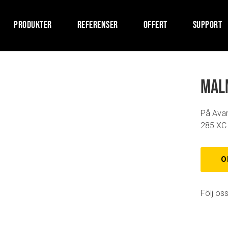
PRODUKTER
REFERENSER
OFFERT
SUPPORT
Mal
På Avar
285 XC 
O
Följ oss