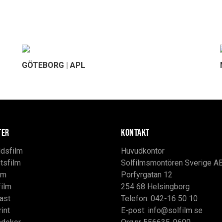
GÖTEBORG | APL
TER
KONTAKT
dsfilm
Huvudkontor
tsfilm
Solfilmsmontören Sverige A
lm
Porfyrgatan 12
film
254 68 Helsingborg
ast
Telefon: 042-16 50 10
rint
E-post:
info@solfilm.se