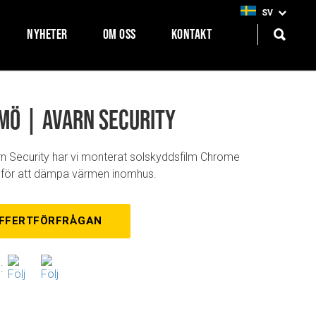
SV
NYHETER
OM OSS
KONTAKT
mö | Avarn Security
n Security har vi monterat solskyddsfilm Chrome
för att dämpa värmen inomhus.
FFERTFÖRFRÅGAN
: