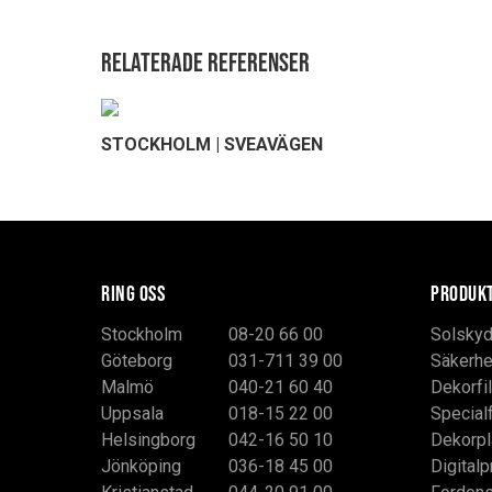
Relaterade referenser
STOCKHOLM | SVEAVÄGEN
RING OSS
PRODUK
Stockholm
08-20 66 00
Solskyd
Göteborg
031-711 39 00
Säkerhe
Malmö
040-21 60 40
Dekorfi
Uppsala
018-15 22 00
Special
Helsingborg
042-16 50 10
Dekorpl
Jönköping
036-18 45 00
Digitalp