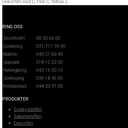
Dekorfilm Red C, Pink C, Yellow C
RING OSS
Stockholm
08-20 66 00
Göteborg
031-711 39 00
Malmö
040-21 60 40
Uppsala
018-15 22 00
Helsingborg
042-16 50 10
Jönköping
036-18 45 00
Kristianstad
044-20 91 00
PRODUKTER
Solskyddsfilm
Säkerhetsfilm
Dekorfilm