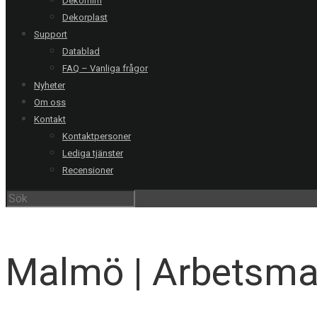
Dekorfilm
Dekorplast
Support
Datablad
FAQ – Vanliga frågor
Nyheter
Om oss
Kontakt
Kontaktpersoner
Lediga tjänster
Recensioner
V
Malmö | Arbetsmar