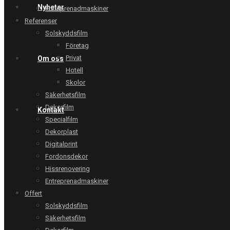
Nyheter
Entreprenadmaskiner
Referenser
Solskyddsfilm
Företag
Privat
Om oss
Hotell
Skolor
Säkerhetsfilm
Dekorfilm
Kontakt
Specialfilm
Dekorplast
Digitalprint
Fordonsdekor
Hissrenovering
Entreprenadmaskiner
Offert
Solskyddsfilm
Säkerhetsfilm