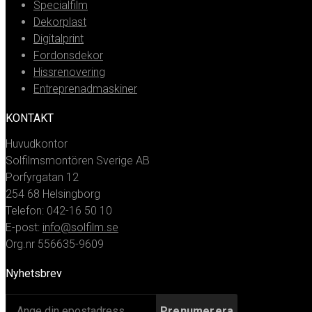
Specialfilm
Dekorplast
Digitalprint
Fordonsdekor
Hissrenovering
Entreprenadmaskiner
KONTAKT
Huvudkontor
Solfilmsmontören Sverige AB
Porfyrgatan 12
254 68 Helsingborg
Telefon: 042-16 50 10
E-post:
info@solfilm.se
Org.nr 556635-9609
Nyhetsbrev