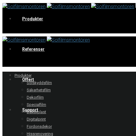
Produkter
V
Referenser
Produkter
Offert
Solskyddsfilm
Säkerhetsfilm
Dekorfilm
Specialfilm
Support
Dekorplast
Digitalprint
Fordonsdekor
Hissrenovering