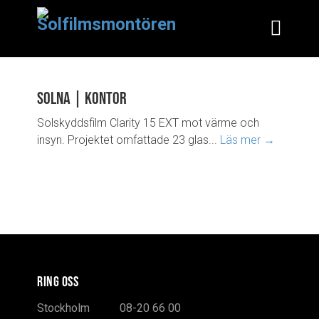
Solna | Kontor
Solskyddsfilm Clarity 15 EXT mot värme och
insyn. Projektet omfattade 23 glas...
Läs mer →
RING OSS
Stockholm
08-20 66 00